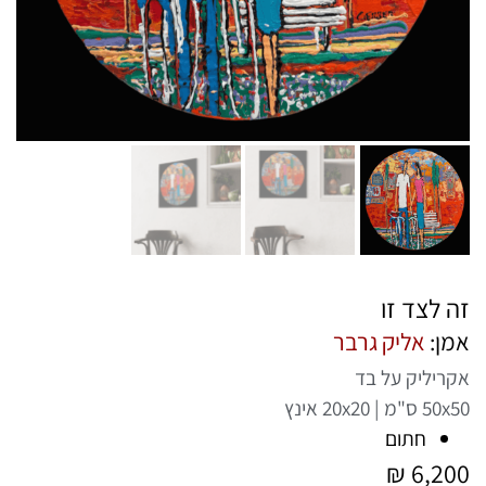
זה לצד זו
אמן:
אליק גרבר
אקריליק על בד
50x50 ס"מ | 20x20 אינץ
חתום
₪
6,200