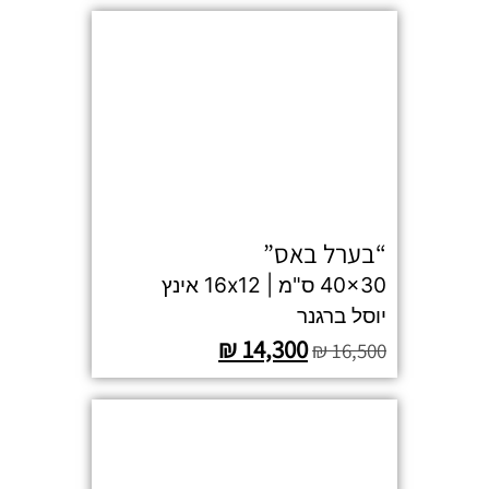
“בערל באס”
40x30 ס"מ | 16x12 אינץ
יוסל ברגנר
₪
14,300
₪
16,500