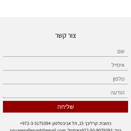
צור קשר
שליחה
כתובת: קרליבך 15, תל אביב
טלפון: 972-3-5175394+
נייד: 972-50-9079393+
אימייל: squaregalleryart@gmail.com