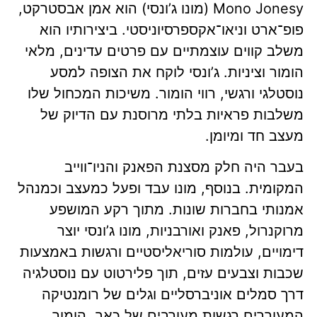
Mono Jonesy (מונו ג’ונסי) הוא אמן אבסטרקט,
פופ־ארט וניאו־אקספרסיוניסטי. ביצירותיו הוא
משלב קווים עוצמתיים עם פרטים עדינים, מלאי
הומור וציניות. ג’ונסי לוקח את הצופה למסע
נוסטלגי ורגשי, רווי הומור. משיכות המכחול שלו
משלבות פראיות בלתי מרוסנת עם הדיוק של
מעצב חד ומיומן.
בעבר היה חלק מסצנת הפאנק והניו־ווייב
המקומית. בנוסף, מונו עבד ופעל כמעצב וכמנהל
אמנותי בחברות שונות. מתוך רקע המושפע
מרוקנרול, פאנק ואורבניות, מונו ג’ונסי יוצר
דימויים, עולמות סוריאליסטיים ורגשות באמצעות
שכבות וצבעים עזים, תוך פלירטוט עם נוסטלגיה
דרך סמלים אוניברסליים וגלים של רומנטיקה
המעוררים רגשות מעורבים של כאב, הומור