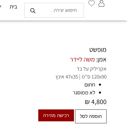
בית
י
מופשט
אמן:
משה ליידר
אקריליק על בד
120x90 ס"מ | 47x35 אינץ
חתום
לא ממוסגר
₪
4,800
רכישה מהירה
הוספה לסל