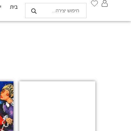
בית
י