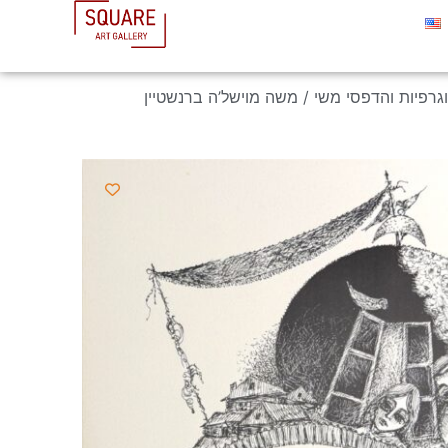
וגרפיות והדפסי משי
/ משה מוישל’ה ברנשטיין