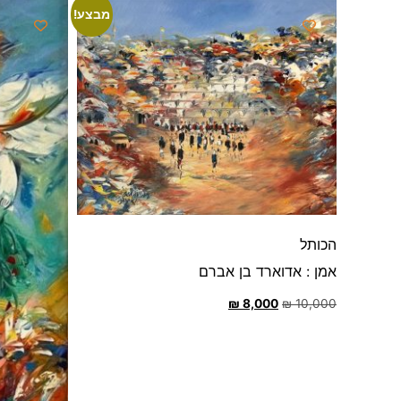
מבצע!
הכותל
אמן : אדוארד בן אברם
₪
8,000
₪
10,000