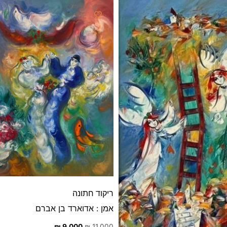
ריקוד חתונה
אמן : אדוארד בן אברם
₪
9,000
₪
11,000